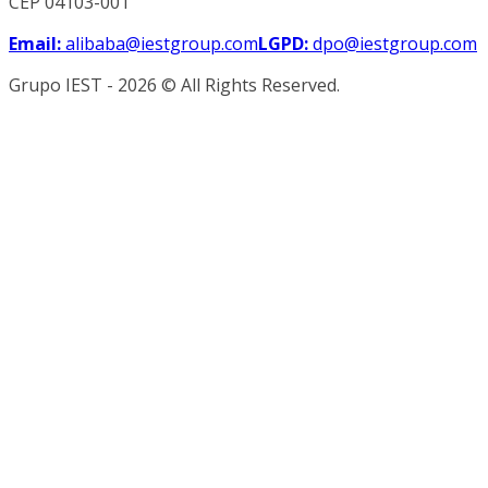
CEP 04103-001
Email
:
alibaba@iestgroup.com
LGPD
:
dpo@iestgroup.com
Grupo IEST -
2026
© All Rights Reserved.